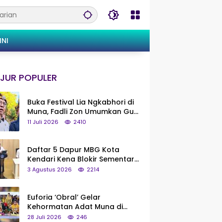
INI
JUR POPULER
Buka Festival Lia Ngkabhori di
Muna, Fadli Zon Umumkan Gua
Metanduno Segera Naik Status
11 Juli 2026
2410
Jadi Cagar Budaya Nasional
Daftar 5 Dapur MBG Kota
Kendari Kena Blokir Sementara
dari Pusat
3 Agustus 2026
2214
Euforia ‘Obral’ Gelar
Kehormatan Adat Muna di
Silaturahmi KKMM, Ridwan Bae:
28 Juli 2026
246