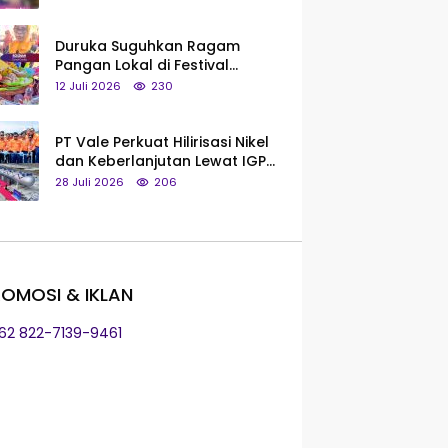
Saya Bukan Tipe Begitu, Belum
Pantas!
Duruka Suguhkan Ragam
Pangan Lokal di Festival
Liangkobhori, Dari Umbi Rebus
12 Juli 2026
230
hingga Tumpeng Beras Muna
PT Vale Perkuat Hilirisasi Nikel
dan Keberlanjutan Lewat IGP
Morowali
28 Juli 2026
206
OMOSI & IKLAN
+62 822-7139-9461