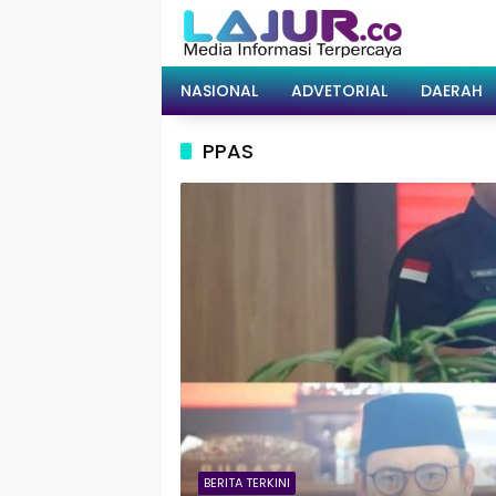
Langsung
ke
konten
NASIONAL
ADVETORIAL
DAERAH
PPAS
BERITA TERKINI