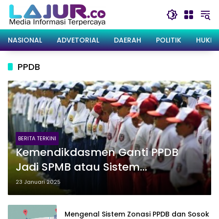
Langsung
ke
konten
NASIONAL
ADVETORIAL
DAERAH
POLITIK
HUKRI
PPDB
BERITA TERKINI
Kemendikdasmen Ganti PPDB
Jadi SPMB atau Sistem
Penerimaan Murid Baru
23 Januari 2025
Mengenal Sistem Zonasi PPDB dan Sosok