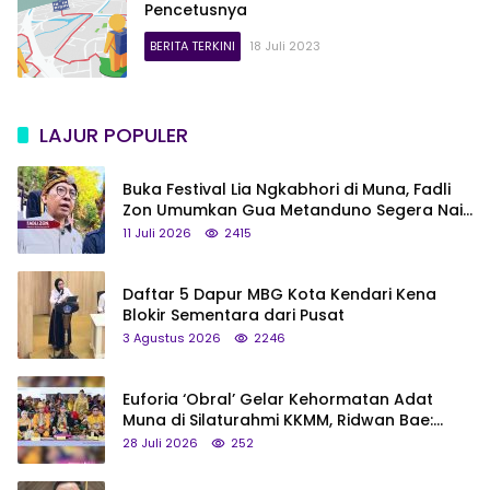
Pencetusnya
BERITA TERKINI
18 Juli 2023
LAJUR POPULER
Buka Festival Lia Ngkabhori di Muna, Fadli
Zon Umumkan Gua Metanduno Segera Naik
Status Jadi Cagar Budaya Nasional
11 Juli 2026
2415
Daftar 5 Dapur MBG Kota Kendari Kena
Blokir Sementara dari Pusat
3 Agustus 2026
2246
Euforia ‘Obral’ Gelar Kehormatan Adat
Muna di Silaturahmi KKMM, Ridwan Bae:
Saya Bukan Tipe Begitu, Belum Pantas!
28 Juli 2026
252