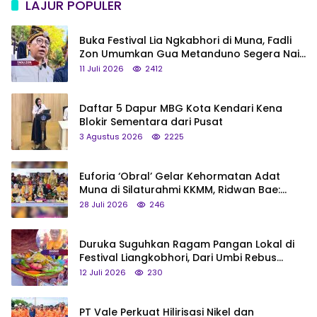
LAJUR POPULER
Buka Festival Lia Ngkabhori di Muna, Fadli
Zon Umumkan Gua Metanduno Segera Naik
Status Jadi Cagar Budaya Nasional
11 Juli 2026
2412
Daftar 5 Dapur MBG Kota Kendari Kena
Blokir Sementara dari Pusat
3 Agustus 2026
2225
Euforia ‘Obral’ Gelar Kehormatan Adat
Muna di Silaturahmi KKMM, Ridwan Bae:
Saya Bukan Tipe Begitu, Belum Pantas!
28 Juli 2026
246
Duruka Suguhkan Ragam Pangan Lokal di
Festival Liangkobhori, Dari Umbi Rebus
hingga Tumpeng Beras Muna
12 Juli 2026
230
PT Vale Perkuat Hilirisasi Nikel dan