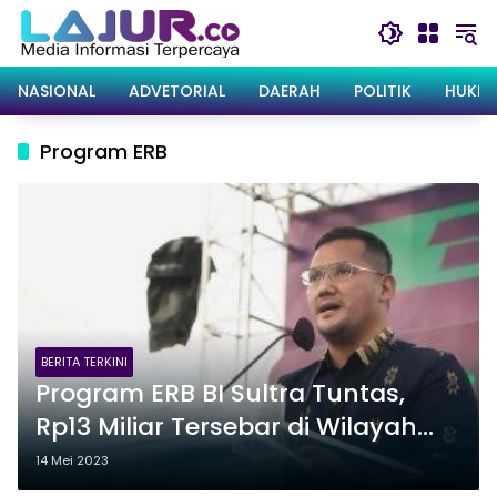
Langsung
ke
konten
NASIONAL
ADVETORIAL
DAERAH
POLITIK
HUKRI
Program ERB
BERITA TERKINI
Program ERB BI Sultra Tuntas,
Rp13 Miliar Tersebar di Wilayah
Terluar Pulau Wakatobi
14 Mei 2023