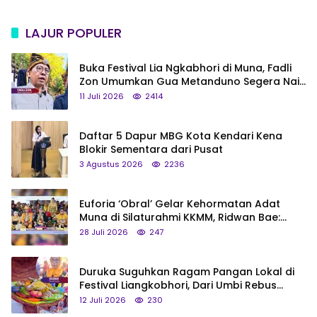
LAJUR POPULER
Buka Festival Lia Ngkabhori di Muna, Fadli
Zon Umumkan Gua Metanduno Segera Naik
Status Jadi Cagar Budaya Nasional
11 Juli 2026
2414
Daftar 5 Dapur MBG Kota Kendari Kena
Blokir Sementara dari Pusat
3 Agustus 2026
2236
Euforia ‘Obral’ Gelar Kehormatan Adat
Muna di Silaturahmi KKMM, Ridwan Bae:
Saya Bukan Tipe Begitu, Belum Pantas!
28 Juli 2026
247
Duruka Suguhkan Ragam Pangan Lokal di
Festival Liangkobhori, Dari Umbi Rebus
hingga Tumpeng Beras Muna
12 Juli 2026
230