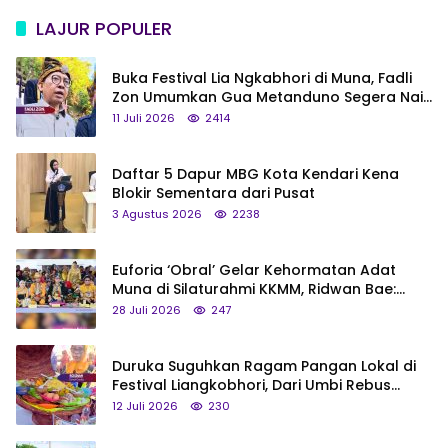
LAJUR POPULER
Buka Festival Lia Ngkabhori di Muna, Fadli
Zon Umumkan Gua Metanduno Segera Naik
Status Jadi Cagar Budaya Nasional
11 Juli 2026
2414
Daftar 5 Dapur MBG Kota Kendari Kena
Blokir Sementara dari Pusat
3 Agustus 2026
2238
Euforia ‘Obral’ Gelar Kehormatan Adat
Muna di Silaturahmi KKMM, Ridwan Bae:
Saya Bukan Tipe Begitu, Belum Pantas!
28 Juli 2026
247
Duruka Suguhkan Ragam Pangan Lokal di
Festival Liangkobhori, Dari Umbi Rebus
hingga Tumpeng Beras Muna
12 Juli 2026
230