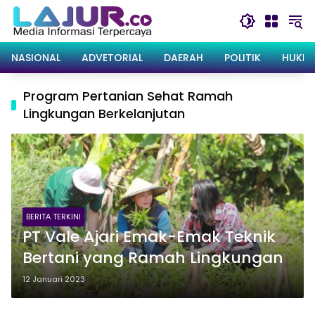
Langsung
ke
konten
NASIONAL
ADVETORIAL
DAERAH
POLITIK
HUKRI
Program Pertanian Sehat Ramah
Lingkungan Berkelanjutan
BERITA TERKINI
PT Vale Ajari Emak-Emak Teknik
Bertani yang Ramah Lingkungan
12 Januari 2023