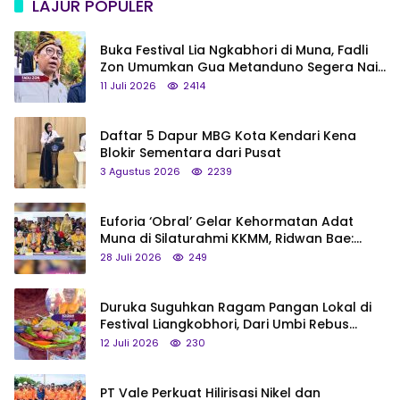
LAJUR POPULER
Buka Festival Lia Ngkabhori di Muna, Fadli
Zon Umumkan Gua Metanduno Segera Naik
Status Jadi Cagar Budaya Nasional
11 Juli 2026
2414
Daftar 5 Dapur MBG Kota Kendari Kena
Blokir Sementara dari Pusat
3 Agustus 2026
2239
Euforia ‘Obral’ Gelar Kehormatan Adat
Muna di Silaturahmi KKMM, Ridwan Bae:
Saya Bukan Tipe Begitu, Belum Pantas!
28 Juli 2026
249
Duruka Suguhkan Ragam Pangan Lokal di
Festival Liangkobhori, Dari Umbi Rebus
hingga Tumpeng Beras Muna
12 Juli 2026
230
PT Vale Perkuat Hilirisasi Nikel dan