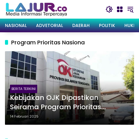
Langsung
ke
konten
NASIONAL
ADVETORIAL
DAERAH
POLITIK
HUKRI
Program Prioritas Nasiona
BERITA TERKINI
Kebijakan OJK Dipastikan
Seirama Program Prioritas
Nasional: Ikut Kolaborasi Dukung
14 Februari 2025
MBG