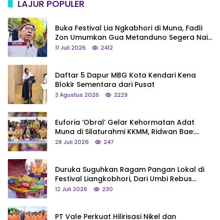
LAJUR POPULER
Buka Festival Lia Ngkabhori di Muna, Fadli
Zon Umumkan Gua Metanduno Segera Naik
Status Jadi Cagar Budaya Nasional
11 Juli 2026
2412
Daftar 5 Dapur MBG Kota Kendari Kena
Blokir Sementara dari Pusat
3 Agustus 2026
2229
Euforia ‘Obral’ Gelar Kehormatan Adat
Muna di Silaturahmi KKMM, Ridwan Bae:
Saya Bukan Tipe Begitu, Belum Pantas!
28 Juli 2026
247
Duruka Suguhkan Ragam Pangan Lokal di
Festival Liangkobhori, Dari Umbi Rebus
hingga Tumpeng Beras Muna
12 Juli 2026
230
PT Vale Perkuat Hilirisasi Nikel dan