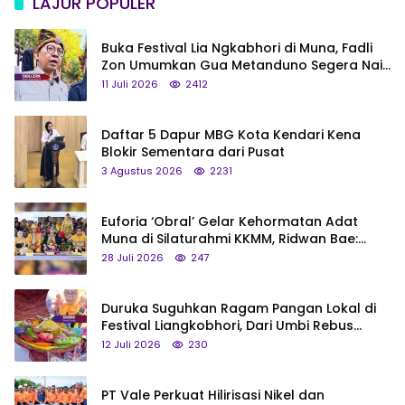
LAJUR POPULER
Buka Festival Lia Ngkabhori di Muna, Fadli
Zon Umumkan Gua Metanduno Segera Naik
Status Jadi Cagar Budaya Nasional
11 Juli 2026
2412
Daftar 5 Dapur MBG Kota Kendari Kena
Blokir Sementara dari Pusat
3 Agustus 2026
2231
Euforia ‘Obral’ Gelar Kehormatan Adat
Muna di Silaturahmi KKMM, Ridwan Bae:
Saya Bukan Tipe Begitu, Belum Pantas!
28 Juli 2026
247
Duruka Suguhkan Ragam Pangan Lokal di
Festival Liangkobhori, Dari Umbi Rebus
hingga Tumpeng Beras Muna
12 Juli 2026
230
PT Vale Perkuat Hilirisasi Nikel dan