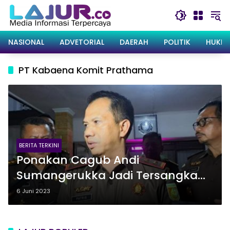
Langsung
ke
konten
NASIONAL
ADVETORIAL
DAERAH
POLITIK
HUKRI
PT Kabaena Komit Prathama
BERITA TERKINI
Ponakan Cagub Andi
Sumangerukka Jadi Tersangka
Kasus Korupsi Tambang, Rumah
6 Juni 2023
Ikut Digeledah