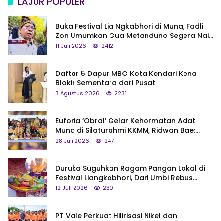
LAJUR POPULER
Buka Festival Lia Ngkabhori di Muna, Fadli
Zon Umumkan Gua Metanduno Segera Naik
Status Jadi Cagar Budaya Nasional
11 Juli 2026
2412
Daftar 5 Dapur MBG Kota Kendari Kena
Blokir Sementara dari Pusat
3 Agustus 2026
2231
Euforia ‘Obral’ Gelar Kehormatan Adat
Muna di Silaturahmi KKMM, Ridwan Bae:
Saya Bukan Tipe Begitu, Belum Pantas!
28 Juli 2026
247
Duruka Suguhkan Ragam Pangan Lokal di
Festival Liangkobhori, Dari Umbi Rebus
hingga Tumpeng Beras Muna
12 Juli 2026
230
PT Vale Perkuat Hilirisasi Nikel dan