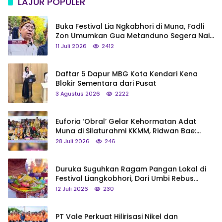
LAJUR POPULER
Buka Festival Lia Ngkabhori di Muna, Fadli
Zon Umumkan Gua Metanduno Segera Naik
Status Jadi Cagar Budaya Nasional
11 Juli 2026
2412
Daftar 5 Dapur MBG Kota Kendari Kena
Blokir Sementara dari Pusat
3 Agustus 2026
2222
Euforia ‘Obral’ Gelar Kehormatan Adat
Muna di Silaturahmi KKMM, Ridwan Bae:
Saya Bukan Tipe Begitu, Belum Pantas!
28 Juli 2026
246
Duruka Suguhkan Ragam Pangan Lokal di
Festival Liangkobhori, Dari Umbi Rebus
hingga Tumpeng Beras Muna
12 Juli 2026
230
PT Vale Perkuat Hilirisasi Nikel dan