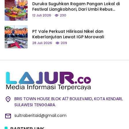
Duruka Suguhkan Ragam Pangan Lokal di
Festival Liangkobhori, Dari Umbi Rebus
hingga Tumpeng Beras Muna
12 Juli 2026
230
PT Vale Perkuat Hilirisasi Nikel dan
Keberlanjutan Lewat IGP Morowali
28 Juli 2026
209
BRIS TOWN HOUSE BLOK A17 BOULEVARD, KOTA KENDARI,
SULAWESI TENGGARA.
sultraberitaid@gmail.com
PARTNER LINK