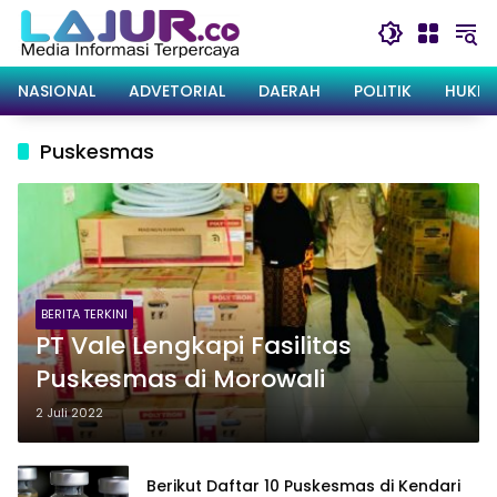
Langsung
ke
konten
NASIONAL
ADVETORIAL
DAERAH
POLITIK
HUKRI
Puskesmas
BERITA TERKINI
PT Vale Lengkapi Fasilitas
Puskesmas di Morowali
2 Juli 2022
Berikut Daftar 10 Puskesmas di Kendari