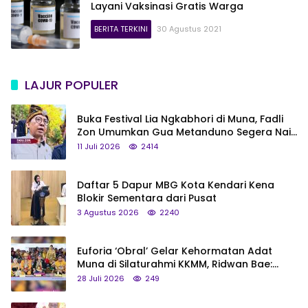
Layani Vaksinasi Gratis Warga
BERITA TERKINI
30 Agustus 2021
LAJUR POPULER
Buka Festival Lia Ngkabhori di Muna, Fadli
Zon Umumkan Gua Metanduno Segera Naik
Status Jadi Cagar Budaya Nasional
11 Juli 2026
2414
Daftar 5 Dapur MBG Kota Kendari Kena
Blokir Sementara dari Pusat
3 Agustus 2026
2240
Euforia ‘Obral’ Gelar Kehormatan Adat
Muna di Silaturahmi KKMM, Ridwan Bae:
Saya Bukan Tipe Begitu, Belum Pantas!
28 Juli 2026
249