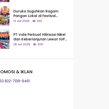
Saya Bukan Tipe Begitu, Belum
Pantas!
Duruka Suguhkan Ragam
Pangan Lokal di Festival
Liangkobhori, Dari Umbi Rebus
12 Juli 2026
230
hingga Tumpeng Beras Muna
PT Vale Perkuat Hilirisasi Nikel
dan Keberlanjutan Lewat IGP
Morowali
28 Juli 2026
209
OMOSI & IKLAN
+62 822-7139-9461