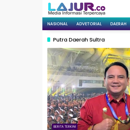
Langsung
ke
konten
NASIONAL
ADVETORIAL
DAERAH
Putra Daerah Sultra
BERITA TERKINI