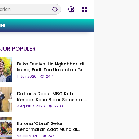
INI
JUR POPULER
Buka Festival Lia Ngkabhori di
Muna, Fadli Zon Umumkan Gua
Metanduno Segera Naik Status
11 Juli 2026
2414
Jadi Cagar Budaya Nasional
Daftar 5 Dapur MBG Kota
Kendari Kena Blokir Sementara
dari Pusat
3 Agustus 2026
2233
Euforia ‘Obral’ Gelar
Kehormatan Adat Muna di
Silaturahmi KKMM, Ridwan Bae:
28 Juli 2026
247