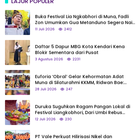
LAJUR POPULER
Buka Festival Lia Ngkabhori di Muna, Fadli
Zon Umumkan Gua Metanduno Segera Naik
Status Jadi Cagar Budaya Nasional
11 Juli 2026
2412
Daftar 5 Dapur MBG Kota Kendari Kena
Blokir Sementara dari Pusat
3 Agustus 2026
2231
Euforia ‘Obral’ Gelar Kehormatan Adat
Muna di Silaturahmi KKMM, Ridwan Bae:
Saya Bukan Tipe Begitu, Belum Pantas!
28 Juli 2026
247
Duruka Suguhkan Ragam Pangan Lokal di
Festival Liangkobhori, Dari Umbi Rebus
hingga Tumpeng Beras Muna
12 Juli 2026
230
PT Vale Perkuat Hilirisasi Nikel dan