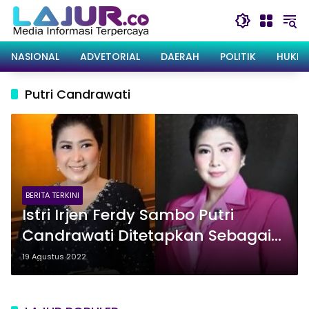
Langsung
ke
konten
NASIONAL
ADVETORIAL
DAERAH
POLITIK
HUKRI
Putri Candrawati
BERITA TERKINI
Istri Irjen Ferdy Sambo Putri
Candrawati Ditetapkan Sebagai
Tersangka Pembunuhan Yosua
19 Agustus 2022