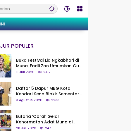
INI
JUR POPULER
Buka Festival Lia Ngkabhori di
Muna, Fadli Zon Umumkan Gua
Metanduno Segera Naik Status
11 Juli 2026
2412
Jadi Cagar Budaya Nasional
Daftar 5 Dapur MBG Kota
Kendari Kena Blokir Sementara
dari Pusat
3 Agustus 2026
2233
Euforia ‘Obral’ Gelar
Kehormatan Adat Muna di
Silaturahmi KKMM, Ridwan Bae:
28 Juli 2026
247