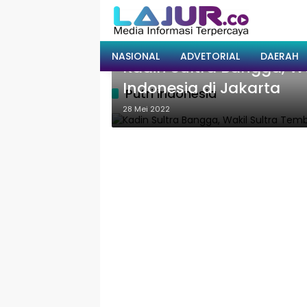
Langsung
ke
konten
BERITA TERKINI
NASIONAL
ADVETORIAL
DAERAH
Kadin Sultra Bangga, Wa
Indonesia di Jakarta
Putri indonesia
28 Mei 2022