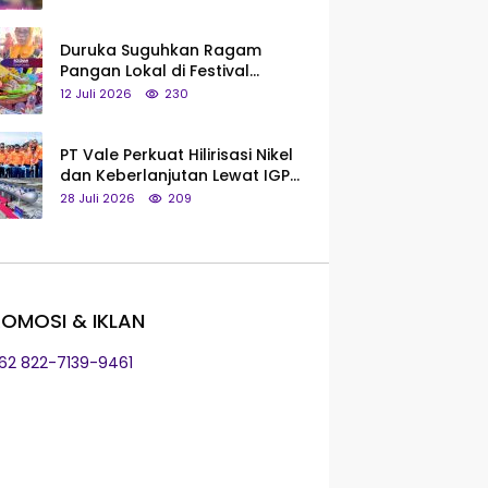
Saya Bukan Tipe Begitu, Belum
Pantas!
Duruka Suguhkan Ragam
Pangan Lokal di Festival
Liangkobhori, Dari Umbi Rebus
12 Juli 2026
230
hingga Tumpeng Beras Muna
PT Vale Perkuat Hilirisasi Nikel
dan Keberlanjutan Lewat IGP
Morowali
28 Juli 2026
209
OMOSI & IKLAN
+62 822-7139-9461