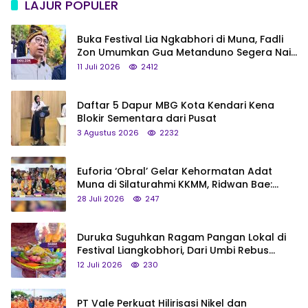
LAJUR POPULER
Buka Festival Lia Ngkabhori di Muna, Fadli
Zon Umumkan Gua Metanduno Segera Naik
Status Jadi Cagar Budaya Nasional
11 Juli 2026
2412
Daftar 5 Dapur MBG Kota Kendari Kena
Blokir Sementara dari Pusat
3 Agustus 2026
2232
Euforia ‘Obral’ Gelar Kehormatan Adat
Muna di Silaturahmi KKMM, Ridwan Bae:
Saya Bukan Tipe Begitu, Belum Pantas!
28 Juli 2026
247
Duruka Suguhkan Ragam Pangan Lokal di
Festival Liangkobhori, Dari Umbi Rebus
hingga Tumpeng Beras Muna
12 Juli 2026
230
PT Vale Perkuat Hilirisasi Nikel dan