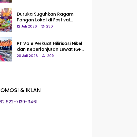
Saya Bukan Tipe Begitu, Belum
Pantas!
Duruka Suguhkan Ragam
Pangan Lokal di Festival
Liangkobhori, Dari Umbi Rebus
12 Juli 2026
230
hingga Tumpeng Beras Muna
PT Vale Perkuat Hilirisasi Nikel
dan Keberlanjutan Lewat IGP
Morowali
28 Juli 2026
209
OMOSI & IKLAN
+62 822-7139-9461