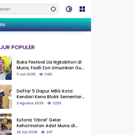
INI
JUR POPULER
Buka Festival Lia Ngkabhori di
Muna, Fadli Zon Umumkan Gua
Metanduno Segera Naik Status
11 Juli 2026
2412
Jadi Cagar Budaya Nasional
Daftar 5 Dapur MBG Kota
Kendari Kena Blokir Sementara
dari Pusat
3 Agustus 2026
2233
Euforia ‘Obral’ Gelar
Kehormatan Adat Muna di
Silaturahmi KKMM, Ridwan Bae:
28 Juli 2026
247