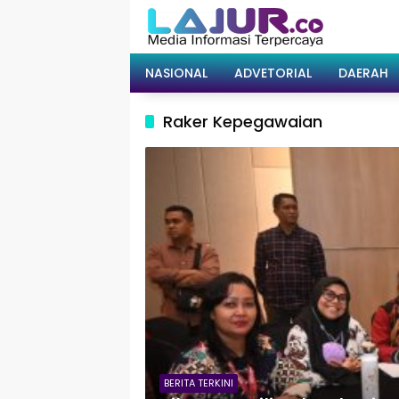
Langsung
ke
konten
NASIONAL
ADVETORIAL
DAERAH
Raker Kepegawaian
BERITA TERKINI