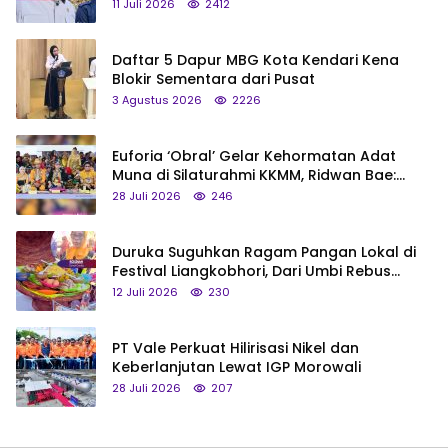
Status Jadi Cagar Budaya Nasional
11 Juli 2026
2412
Daftar 5 Dapur MBG Kota Kendari Kena
Blokir Sementara dari Pusat
3 Agustus 2026
2226
Euforia ‘Obral’ Gelar Kehormatan Adat
Muna di Silaturahmi KKMM, Ridwan Bae:
Saya Bukan Tipe Begitu, Belum Pantas!
28 Juli 2026
246
Duruka Suguhkan Ragam Pangan Lokal di
Festival Liangkobhori, Dari Umbi Rebus
hingga Tumpeng Beras Muna
12 Juli 2026
230
PT Vale Perkuat Hilirisasi Nikel dan
Keberlanjutan Lewat IGP Morowali
28 Juli 2026
207