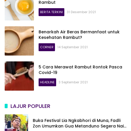
Rambut
BERITA TERKINI
31 Desember 2021
Benarkah Air Beras Bermanfaat untuk
Kesehatan Rambut?
CORNER
14 September 2021
5 Cara Merawat Rambut Rontok Pasca
Covid-19
HEADLINE
3 September 2021
LAJUR POPULER
Buka Festival Lia Ngkabhori di Muna, Fadli
Zon Umumkan Gua Metanduno Segera Naik