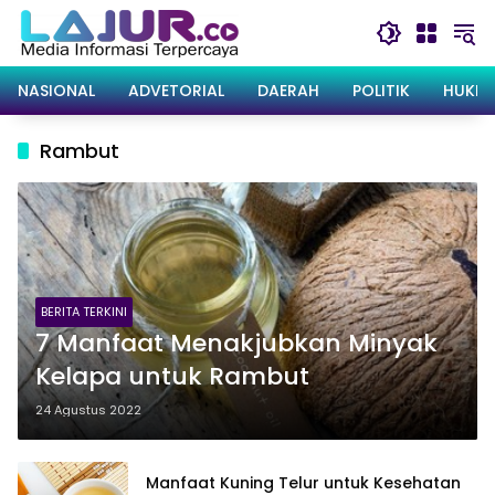
Langsung
ke
konten
NASIONAL
ADVETORIAL
DAERAH
POLITIK
HUKRI
Rambut
BERITA TERKINI
7 Manfaat Menakjubkan Minyak
Kelapa untuk Rambut
24 Agustus 2022
Manfaat Kuning Telur untuk Kesehatan