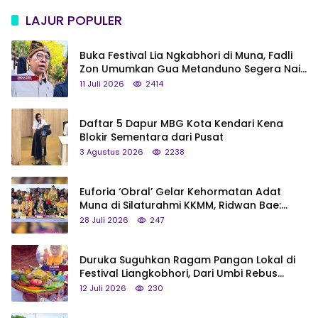
LAJUR POPULER
Buka Festival Lia Ngkabhori di Muna, Fadli
Zon Umumkan Gua Metanduno Segera Naik
Status Jadi Cagar Budaya Nasional
11 Juli 2026
2414
Daftar 5 Dapur MBG Kota Kendari Kena
Blokir Sementara dari Pusat
3 Agustus 2026
2238
Euforia ‘Obral’ Gelar Kehormatan Adat
Muna di Silaturahmi KKMM, Ridwan Bae:
Saya Bukan Tipe Begitu, Belum Pantas!
28 Juli 2026
247
Duruka Suguhkan Ragam Pangan Lokal di
Festival Liangkobhori, Dari Umbi Rebus
hingga Tumpeng Beras Muna
12 Juli 2026
230