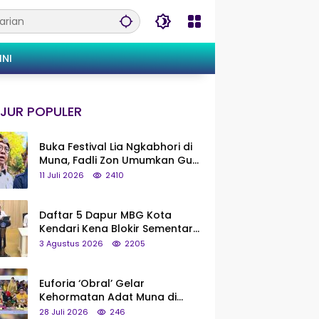
INI
JUR POPULER
Buka Festival Lia Ngkabhori di
Muna, Fadli Zon Umumkan Gua
Metanduno Segera Naik Status
11 Juli 2026
2410
Jadi Cagar Budaya Nasional
Daftar 5 Dapur MBG Kota
Kendari Kena Blokir Sementara
dari Pusat
3 Agustus 2026
2205
Euforia ‘Obral’ Gelar
Kehormatan Adat Muna di
Silaturahmi KKMM, Ridwan Bae:
28 Juli 2026
246