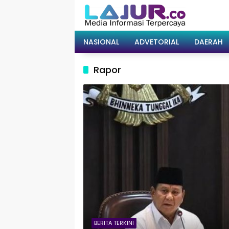
Langsung
ke
konten
NASIONAL
ADVETORIAL
DAERAH
Rapor
BERITA TERKINI