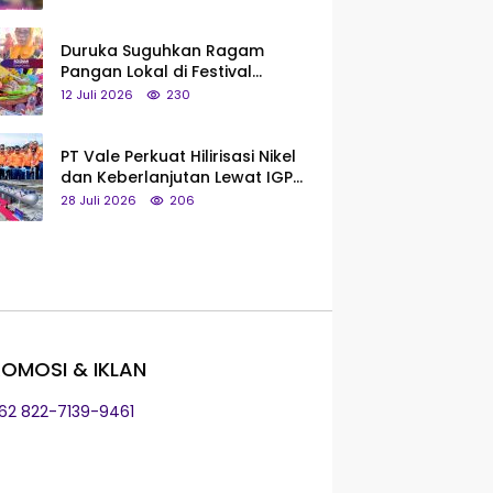
Saya Bukan Tipe Begitu, Belum
Pantas!
Duruka Suguhkan Ragam
Pangan Lokal di Festival
Liangkobhori, Dari Umbi Rebus
12 Juli 2026
230
hingga Tumpeng Beras Muna
PT Vale Perkuat Hilirisasi Nikel
dan Keberlanjutan Lewat IGP
Morowali
28 Juli 2026
206
OMOSI & IKLAN
+62 822-7139-9461