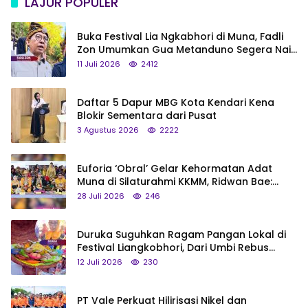
LAJUR POPULER
Buka Festival Lia Ngkabhori di Muna, Fadli
Zon Umumkan Gua Metanduno Segera Naik
Status Jadi Cagar Budaya Nasional
11 Juli 2026
2412
Daftar 5 Dapur MBG Kota Kendari Kena
Blokir Sementara dari Pusat
3 Agustus 2026
2222
Euforia ‘Obral’ Gelar Kehormatan Adat
Muna di Silaturahmi KKMM, Ridwan Bae:
Saya Bukan Tipe Begitu, Belum Pantas!
28 Juli 2026
246
Duruka Suguhkan Ragam Pangan Lokal di
Festival Liangkobhori, Dari Umbi Rebus
hingga Tumpeng Beras Muna
12 Juli 2026
230
PT Vale Perkuat Hilirisasi Nikel dan