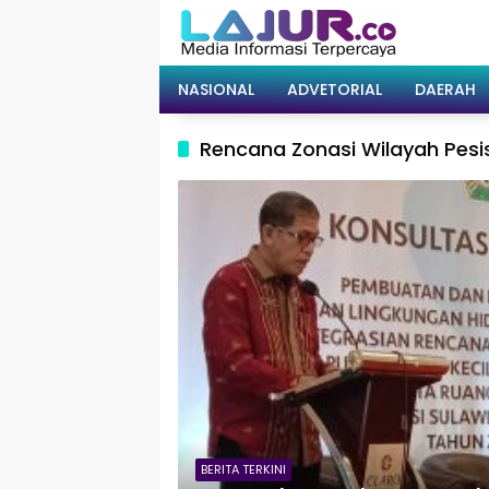
Langsung
ke
konten
NASIONAL
ADVETORIAL
DAERAH
Rencana Zonasi Wilayah Pesis
BERITA TERKINI