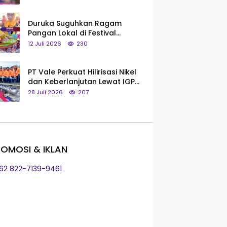
Saya Bukan Tipe Begitu, Belum
Pantas!
Duruka Suguhkan Ragam
Pangan Lokal di Festival
Liangkobhori, Dari Umbi Rebus
12 Juli 2026
230
hingga Tumpeng Beras Muna
PT Vale Perkuat Hilirisasi Nikel
dan Keberlanjutan Lewat IGP
Morowali
28 Juli 2026
207
OMOSI & IKLAN
+62 822-7139-9461