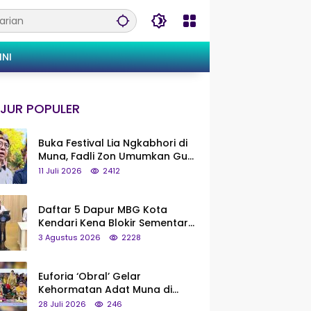
INI
JUR POPULER
Buka Festival Lia Ngkabhori di
Muna, Fadli Zon Umumkan Gua
Metanduno Segera Naik Status
11 Juli 2026
2412
Jadi Cagar Budaya Nasional
Daftar 5 Dapur MBG Kota
Kendari Kena Blokir Sementara
dari Pusat
3 Agustus 2026
2228
Euforia ‘Obral’ Gelar
Kehormatan Adat Muna di
Silaturahmi KKMM, Ridwan Bae:
28 Juli 2026
246