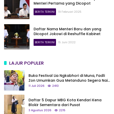
Menteri Pertama yang Dicopot
BERITA TERKINI
19 Februari 2025
Daftar Nama Menteri Baru dan yang
Dicopot Jokowi di Reshuffle Kabinet
BERITA TERKINI
15 Juni 2022
LAJUR POPULER
Buka Festival Lia Ngkabhori di Muna, Fadli
Zon Umumkan Gua Metanduno Segera Naik
Status Jadi Cagar Budaya Nasional
11 Juli 2026
2410
Daftar 5 Dapur MBG Kota Kendari Kena
Blokir Sementara dari Pusat
3 Agustus 2026
2215