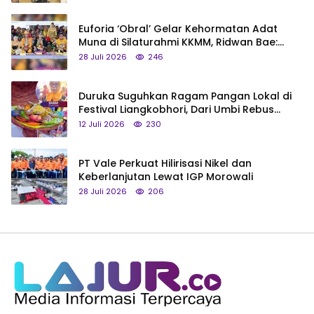
Euforia ‘Obral’ Gelar Kehormatan Adat
Muna di Silaturahmi KKMM, Ridwan Bae:
Saya Bukan Tipe Begitu, Belum Pantas!
28 Juli 2026
246
Duruka Suguhkan Ragam Pangan Lokal di
Festival Liangkobhori, Dari Umbi Rebus
hingga Tumpeng Beras Muna
12 Juli 2026
230
PT Vale Perkuat Hilirisasi Nikel dan
Keberlanjutan Lewat IGP Morowali
28 Juli 2026
206