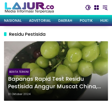
Langsung
ke
konten
NASIONAL
ADVETORIAL
DAERAH
POLITIK
HUKRI
Residu Pestisida
BERITA TERKINI
Bapanas Rapid Test Residu
Pestisida Anggur Muscat China,
Ini Hasilnya
31 Oktober 2024