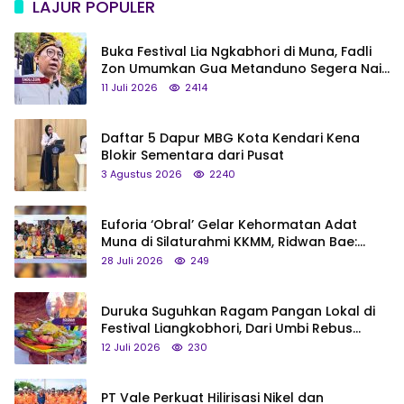
LAJUR POPULER
Buka Festival Lia Ngkabhori di Muna, Fadli
Zon Umumkan Gua Metanduno Segera Naik
Status Jadi Cagar Budaya Nasional
11 Juli 2026
2414
Daftar 5 Dapur MBG Kota Kendari Kena
Blokir Sementara dari Pusat
3 Agustus 2026
2240
Euforia ‘Obral’ Gelar Kehormatan Adat
Muna di Silaturahmi KKMM, Ridwan Bae:
Saya Bukan Tipe Begitu, Belum Pantas!
28 Juli 2026
249
Duruka Suguhkan Ragam Pangan Lokal di
Festival Liangkobhori, Dari Umbi Rebus
hingga Tumpeng Beras Muna
12 Juli 2026
230
PT Vale Perkuat Hilirisasi Nikel dan