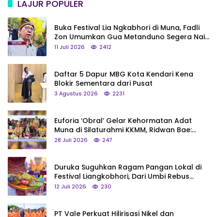
LAJUR POPULER
Buka Festival Lia Ngkabhori di Muna, Fadli
Zon Umumkan Gua Metanduno Segera Naik
Status Jadi Cagar Budaya Nasional
11 Juli 2026
2412
Daftar 5 Dapur MBG Kota Kendari Kena
Blokir Sementara dari Pusat
3 Agustus 2026
2231
Euforia ‘Obral’ Gelar Kehormatan Adat
Muna di Silaturahmi KKMM, Ridwan Bae:
Saya Bukan Tipe Begitu, Belum Pantas!
28 Juli 2026
247
Duruka Suguhkan Ragam Pangan Lokal di
Festival Liangkobhori, Dari Umbi Rebus
hingga Tumpeng Beras Muna
12 Juli 2026
230
PT Vale Perkuat Hilirisasi Nikel dan