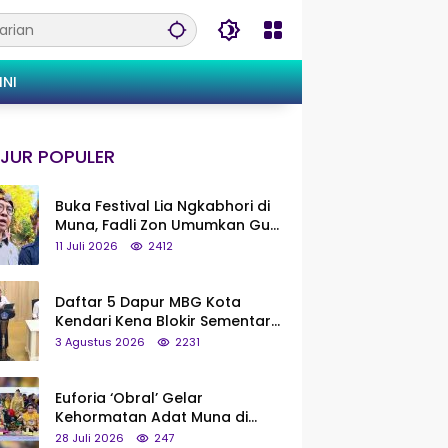
INI
JUR POPULER
Buka Festival Lia Ngkabhori di
Muna, Fadli Zon Umumkan Gua
Metanduno Segera Naik Status
11 Juli 2026
2412
Jadi Cagar Budaya Nasional
Daftar 5 Dapur MBG Kota
Kendari Kena Blokir Sementara
dari Pusat
3 Agustus 2026
2231
Euforia ‘Obral’ Gelar
Kehormatan Adat Muna di
Silaturahmi KKMM, Ridwan Bae:
28 Juli 2026
247