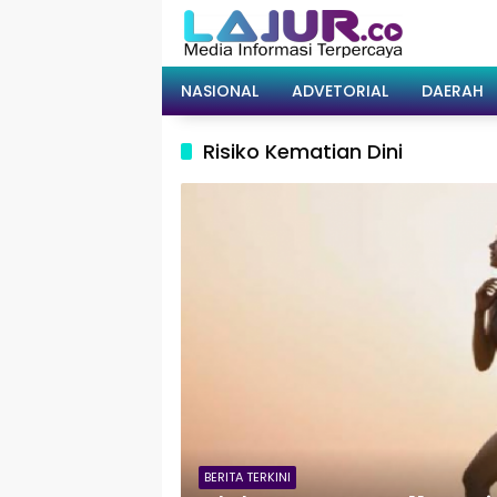
Langsung
ke
konten
NASIONAL
ADVETORIAL
DAERAH
Risiko Kematian Dini
BERITA TERKINI