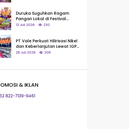
Saya Bukan Tipe Begitu, Belum
Pantas!
Duruka Suguhkan Ragam
Pangan Lokal di Festival
Liangkobhori, Dari Umbi Rebus
12 Juli 2026
230
hingga Tumpeng Beras Muna
PT Vale Perkuat Hilirisasi Nikel
dan Keberlanjutan Lewat IGP
Morowali
28 Juli 2026
208
OMOSI & IKLAN
+62 822-7139-9461