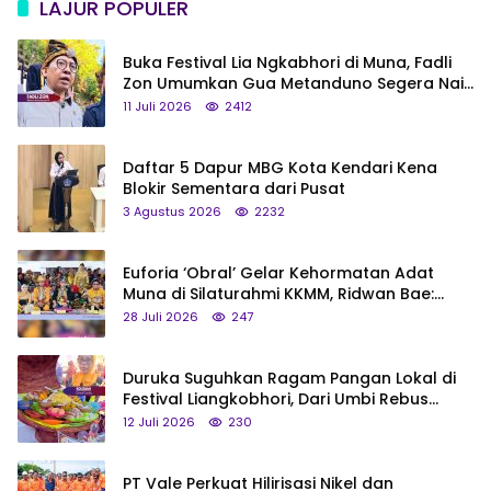
LAJUR POPULER
Buka Festival Lia Ngkabhori di Muna, Fadli
Zon Umumkan Gua Metanduno Segera Naik
Status Jadi Cagar Budaya Nasional
11 Juli 2026
2412
Daftar 5 Dapur MBG Kota Kendari Kena
Blokir Sementara dari Pusat
3 Agustus 2026
2232
Euforia ‘Obral’ Gelar Kehormatan Adat
Muna di Silaturahmi KKMM, Ridwan Bae:
Saya Bukan Tipe Begitu, Belum Pantas!
28 Juli 2026
247
Duruka Suguhkan Ragam Pangan Lokal di
Festival Liangkobhori, Dari Umbi Rebus
hingga Tumpeng Beras Muna
12 Juli 2026
230
PT Vale Perkuat Hilirisasi Nikel dan