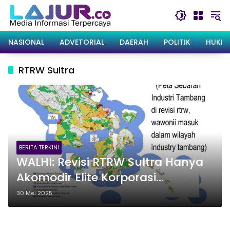
Langsung
ke
konten
NASIONAL
ADVETORIAL
DAERAH
POLITIK
HUKRI
RTRW Sultra
BERITA TERKINI
WALHI: Revisi RTRW Sultra Hanya
Akomodir Elite Korporasi
Tambang, Pulau Kecil &
30 Mei 2025
Lingkungan Terabaikan