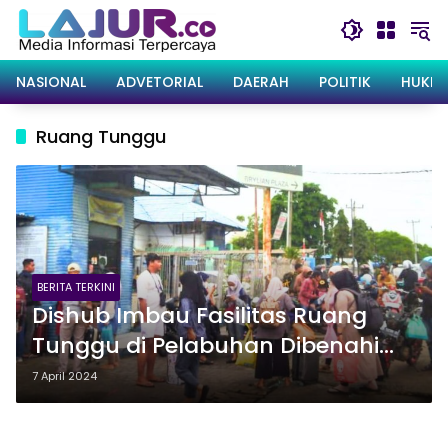
Langsung
ke
konten
NASIONAL
ADVETORIAL
DAERAH
POLITIK
HUKRI
Ruang Tunggu
BERITA TERKINI
Dishub Imbau Fasilitas Ruang
Tunggu di Pelabuhan Dibenahi
Agar Pemudik Nyaman
7 April 2024