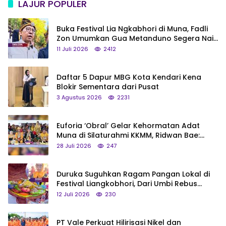
LAJUR POPULER
Buka Festival Lia Ngkabhori di Muna, Fadli
Zon Umumkan Gua Metanduno Segera Naik
Status Jadi Cagar Budaya Nasional
11 Juli 2026
2412
Daftar 5 Dapur MBG Kota Kendari Kena
Blokir Sementara dari Pusat
3 Agustus 2026
2231
Euforia ‘Obral’ Gelar Kehormatan Adat
Muna di Silaturahmi KKMM, Ridwan Bae:
Saya Bukan Tipe Begitu, Belum Pantas!
28 Juli 2026
247
Duruka Suguhkan Ragam Pangan Lokal di
Festival Liangkobhori, Dari Umbi Rebus
hingga Tumpeng Beras Muna
12 Juli 2026
230
PT Vale Perkuat Hilirisasi Nikel dan