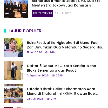
Bernardus Irmanto Jabat CEO, Dua Eks
Menteri Era Jokowi Jadi Komisaris
BERITA TERKINI
29 Juli 2025
LAJUR POPULER
Buka Festival Lia Ngkabhori di Muna, Fadli
Zon Umumkan Gua Metanduno Segera Naik
Status Jadi Cagar Budaya Nasional
11 Juli 2026
2414
Daftar 5 Dapur MBG Kota Kendari Kena
Blokir Sementara dari Pusat
3 Agustus 2026
2239
Euforia ‘Obral’ Gelar Kehormatan Adat
Muna di Silaturahmi KKMM, Ridwan Bae:
Saya Bukan Tipe Begitu, Belum Pantas!
28 Juli 2026
249