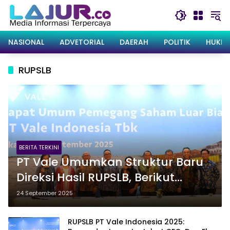
Langsung
ke
konten
NASIONAL
ADVETORIAL
DAERAH
POLITIK
HUKRI
RUPSLB
BERITA TERKINI
PT Vale Umumkan Struktur Baru
Direksi Hasil RUPSLB, Berikut
Daftar Lengkapnya!
24 September 2025
RUPSLB PT Vale Indonesia 2025: