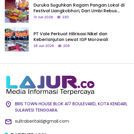
Duruka Suguhkan Ragam Pangan Lokal di
Festival Liangkobhori, Dari Umbi Rebus
hingga Tumpeng Beras Muna
12 Juli 2026
230
PT Vale Perkuat Hilirisasi Nikel dan
Keberlanjutan Lewat IGP Morowali
28 Juli 2026
209
BRIS TOWN HOUSE BLOK A17 BOULEVARD, KOTA KENDARI,
SULAWESI TENGGARA.
sultraberitaid@gmail.com