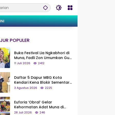
INI
JUR POPULER
Buka Festival Lia Ngkabhori di
Muna, Fadli Zon Umumkan Gua
Metanduno Segera Naik Status
11 Juli 2026
2412
Jadi Cagar Budaya Nasional
Daftar 5 Dapur MBG Kota
Kendari Kena Blokir Sementara
dari Pusat
3 Agustus 2026
2225
Euforia ‘Obral’ Gelar
Kehormatan Adat Muna di
Silaturahmi KKMM, Ridwan Bae:
28 Juli 2026
246