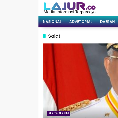
Langsung
ke
konten
NASIONAL
ADVETORIAL
DAERAH
Salat
BERITA TERKINI