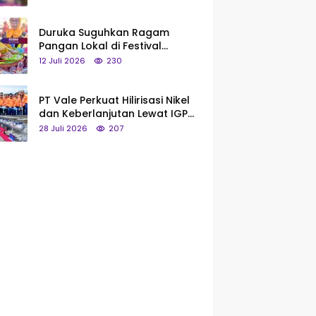
Saya Bukan Tipe Begitu, Belum
Pantas!
Duruka Suguhkan Ragam
Pangan Lokal di Festival
Liangkobhori, Dari Umbi Rebus
12 Juli 2026
230
hingga Tumpeng Beras Muna
PT Vale Perkuat Hilirisasi Nikel
dan Keberlanjutan Lewat IGP
Morowali
28 Juli 2026
207