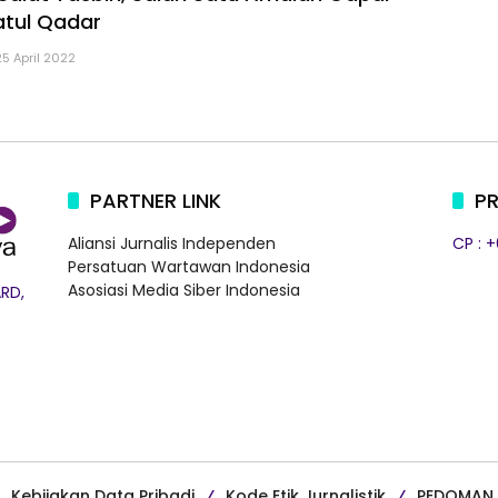
atul Qadar
25 April 2022
PARTNER LINK
PR
Aliansi Jurnalis Independen
CP : 
Persatuan Wartawan Indonesia
Asosiasi Media Siber Indonesia
RD,
Kebijakan Data Pribadi
Kode Etik Jurnalistik
PEDOMAN 