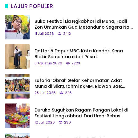
LAJUR POPULER
Buka Festival Lia Ngkabhori di Muna, Fadli
Zon Umumkan Gua Metanduno Segera Naik
Status Jadi Cagar Budaya Nasional
11 Juli 2026
2412
Daftar 5 Dapur MBG Kota Kendari Kena
Blokir Sementara dari Pusat
3 Agustus 2026
2223
Euforia ‘Obral’ Gelar Kehormatan Adat
Muna di Silaturahmi KKMM, Ridwan Bae:
Saya Bukan Tipe Begitu, Belum Pantas!
28 Juli 2026
246
Duruka Suguhkan Ragam Pangan Lokal di
Festival Liangkobhori, Dari Umbi Rebus
hingga Tumpeng Beras Muna
12 Juli 2026
230