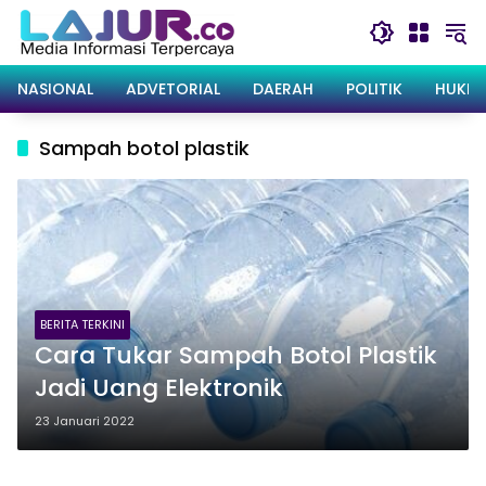
Langsung
ke
konten
NASIONAL
ADVETORIAL
DAERAH
POLITIK
HUKRI
Sampah botol plastik
BERITA TERKINI
Cara Tukar Sampah Botol Plastik
Jadi Uang Elektronik
23 Januari 2022