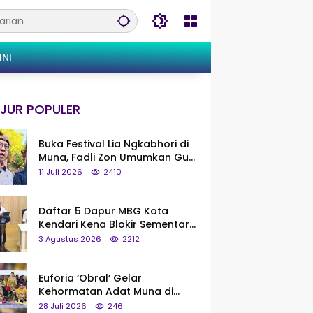
INI
JUR POPULER
Buka Festival Lia Ngkabhori di
Muna, Fadli Zon Umumkan Gua
Metanduno Segera Naik Status
11 Juli 2026
2410
Jadi Cagar Budaya Nasional
Daftar 5 Dapur MBG Kota
Kendari Kena Blokir Sementara
dari Pusat
3 Agustus 2026
2212
Euforia ‘Obral’ Gelar
Kehormatan Adat Muna di
Silaturahmi KKMM, Ridwan Bae:
28 Juli 2026
246