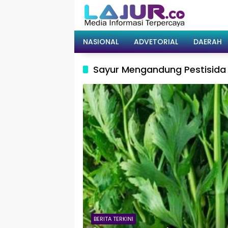
Langsung
ke
konten
NASIONAL
ADVETORIAL
DAERAH
Sayur Mengandung Pestisida
BERITA TERKINI