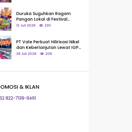
Saya Bukan Tipe Begitu, Belum
Pantas!
Duruka Suguhkan Ragam
Pangan Lokal di Festival
Liangkobhori, Dari Umbi Rebus
12 Juli 2026
230
hingga Tumpeng Beras Muna
PT Vale Perkuat Hilirisasi Nikel
dan Keberlanjutan Lewat IGP
Morowali
28 Juli 2026
206
OMOSI & IKLAN
+62 822-7139-9461