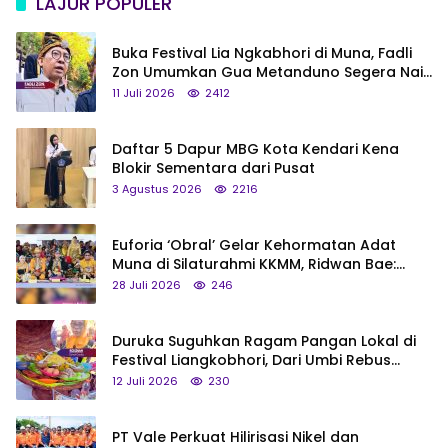
LAJUR POPULER
Buka Festival Lia Ngkabhori di Muna, Fadli
Zon Umumkan Gua Metanduno Segera Naik
Status Jadi Cagar Budaya Nasional
11 Juli 2026
2412
Daftar 5 Dapur MBG Kota Kendari Kena
Blokir Sementara dari Pusat
3 Agustus 2026
2216
Euforia ‘Obral’ Gelar Kehormatan Adat
Muna di Silaturahmi KKMM, Ridwan Bae:
Saya Bukan Tipe Begitu, Belum Pantas!
28 Juli 2026
246
Duruka Suguhkan Ragam Pangan Lokal di
Festival Liangkobhori, Dari Umbi Rebus
hingga Tumpeng Beras Muna
12 Juli 2026
230
PT Vale Perkuat Hilirisasi Nikel dan