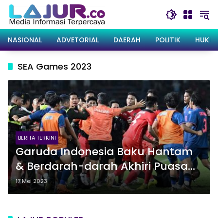
Langsung
ke
konten
NASIONAL
ADVETORIAL
DAERAH
POLITIK
HUKRI
SEA Games 2023
BERITA TERKINI
Garuda Indonesia Baku Hantam
& Berdarah-darah Akhiri Puasa
32 Tahun
17 Mei 2023