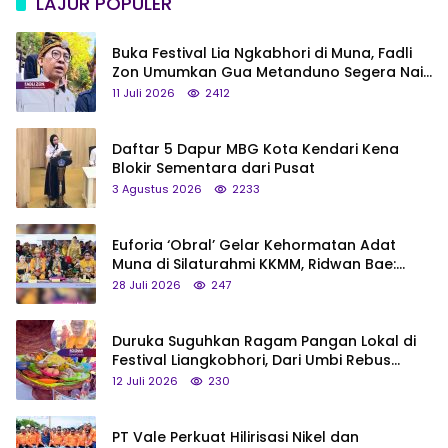
LAJUR POPULER
Buka Festival Lia Ngkabhori di Muna, Fadli
Zon Umumkan Gua Metanduno Segera Naik
Status Jadi Cagar Budaya Nasional
11 Juli 2026
2412
Daftar 5 Dapur MBG Kota Kendari Kena
Blokir Sementara dari Pusat
3 Agustus 2026
2233
Euforia ‘Obral’ Gelar Kehormatan Adat
Muna di Silaturahmi KKMM, Ridwan Bae:
Saya Bukan Tipe Begitu, Belum Pantas!
28 Juli 2026
247
Duruka Suguhkan Ragam Pangan Lokal di
Festival Liangkobhori, Dari Umbi Rebus
hingga Tumpeng Beras Muna
12 Juli 2026
230
PT Vale Perkuat Hilirisasi Nikel dan