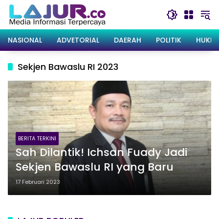
Langsung
ke
konten
NASIONAL
ADVETORIAL
DAERAH
POLITIK
HUKRI
Sekjen Bawaslu RI 2023
BERITA TERKINI
Sah Dilantik! Ichsan Fuady Jadi
Sekjen Bawaslu RI yang Baru
17 Februari 2023