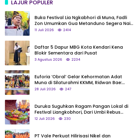
LAJUR POPULER
Buka Festival Lia Ngkabhori di Muna, Fadli
Zon Umumkan Gua Metanduno Segera Naik
Status Jadi Cagar Budaya Nasional
11 Juli 2026
2414
Daftar 5 Dapur MBG Kota Kendari Kena
Blokir Sementara dari Pusat
3 Agustus 2026
2234
Euforia ‘Obral’ Gelar Kehormatan Adat
Muna di Silaturahmi KKMM, Ridwan Bae:
Saya Bukan Tipe Begitu, Belum Pantas!
28 Juli 2026
247
Duruka Suguhkan Ragam Pangan Lokal di
Festival Liangkobhori, Dari Umbi Rebus
hingga Tumpeng Beras Muna
12 Juli 2026
230
PT Vale Perkuat Hilirisasi Nikel dan