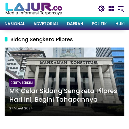
Langsung
ke
konten
NASIONAL
ADVETORIAL
DAERAH
POLITIK
HUKRI
Sidang Sengketa Pilpres
BERITA TERKINI
MK Gelar Sidang Sengketa Pilpres
Hari Ini, Begini Tahapannya
27 Maret 2024