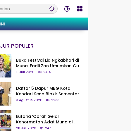
INI
JUR POPULER
Buka Festival Lia Ngkabhori di
Muna, Fadli Zon Umumkan Gua
Metanduno Segera Naik Status
11 Juli 2026
2414
Jadi Cagar Budaya Nasional
Daftar 5 Dapur MBG Kota
Kendari Kena Blokir Sementara
dari Pusat
3 Agustus 2026
2233
Euforia ‘Obral’ Gelar
Kehormatan Adat Muna di
Silaturahmi KKMM, Ridwan Bae:
28 Juli 2026
247