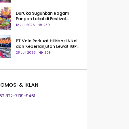
Saya Bukan Tipe Begitu, Belum
Pantas!
Duruka Suguhkan Ragam
Pangan Lokal di Festival
Liangkobhori, Dari Umbi Rebus
12 Juli 2026
230
hingga Tumpeng Beras Muna
PT Vale Perkuat Hilirisasi Nikel
dan Keberlanjutan Lewat IGP
Morowali
28 Juli 2026
209
OMOSI & IKLAN
+62 822-7139-9461