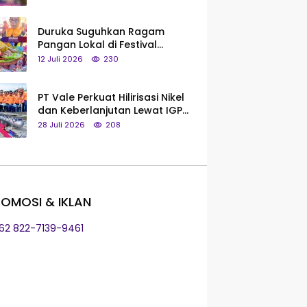
Saya Bukan Tipe Begitu, Belum
Pantas!
Duruka Suguhkan Ragam
Pangan Lokal di Festival
Liangkobhori, Dari Umbi Rebus
12 Juli 2026
230
hingga Tumpeng Beras Muna
PT Vale Perkuat Hilirisasi Nikel
dan Keberlanjutan Lewat IGP
Morowali
28 Juli 2026
208
OMOSI & IKLAN
+62 822-7139-9461