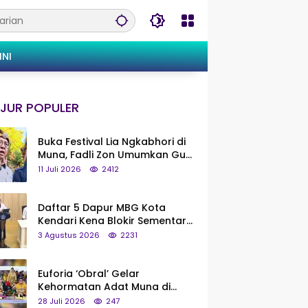
INI
JUR POPULER
Buka Festival Lia Ngkabhori di
Muna, Fadli Zon Umumkan Gua
Metanduno Segera Naik Status
11 Juli 2026
2412
Jadi Cagar Budaya Nasional
Daftar 5 Dapur MBG Kota
Kendari Kena Blokir Sementara
dari Pusat
3 Agustus 2026
2231
Euforia ‘Obral’ Gelar
Kehormatan Adat Muna di
Silaturahmi KKMM, Ridwan Bae:
28 Juli 2026
247