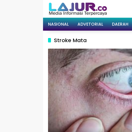
Langsung
ke
konten
NASIONAL
ADVETORIAL
DAERAH
Stroke Mata