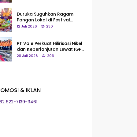
Saya Bukan Tipe Begitu, Belum
Pantas!
Duruka Suguhkan Ragam
Pangan Lokal di Festival
Liangkobhori, Dari Umbi Rebus
12 Juli 2026
230
hingga Tumpeng Beras Muna
PT Vale Perkuat Hilirisasi Nikel
dan Keberlanjutan Lewat IGP
Morowali
28 Juli 2026
206
OMOSI & IKLAN
+62 822-7139-9461