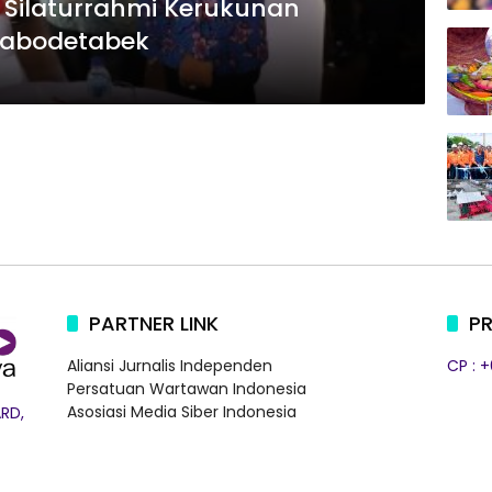
i Silaturrahmi Kerukunan
Jabodetabek
PARTNER LINK
PR
Aliansi Jurnalis Independen
CP : 
Persatuan Wartawan Indonesia
Asosiasi Media Siber Indonesia
RD,