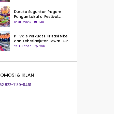
Saya Bukan Tipe Begitu, Belum
Pantas!
Duruka Suguhkan Ragam
Pangan Lokal di Festival
Liangkobhori, Dari Umbi Rebus
12 Juli 2026
230
hingga Tumpeng Beras Muna
PT Vale Perkuat Hilirisasi Nikel
dan Keberlanjutan Lewat IGP
Morowali
28 Juli 2026
208
OMOSI & IKLAN
+62 822-7139-9461