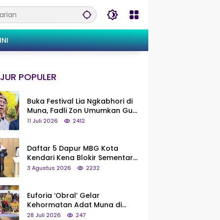
INI
JUR POPULER
Buka Festival Lia Ngkabhori di
Muna, Fadli Zon Umumkan Gua
Metanduno Segera Naik Status
11 Juli 2026
2412
Jadi Cagar Budaya Nasional
Daftar 5 Dapur MBG Kota
Kendari Kena Blokir Sementara
dari Pusat
3 Agustus 2026
2232
Euforia ‘Obral’ Gelar
Kehormatan Adat Muna di
Silaturahmi KKMM, Ridwan Bae:
28 Juli 2026
247