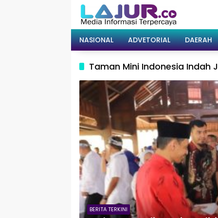
Langsung
ke
konten
NASIONAL
ADVETORIAL
DAERAH
Taman Mini Indonesia Indah 
BERITA TERKINI