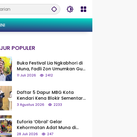
INI
JUR POPULER
Buka Festival Lia Ngkabhori di
Muna, Fadli Zon Umumkan Gua
Metanduno Segera Naik Status
11 Juli 2026
2412
Jadi Cagar Budaya Nasional
Daftar 5 Dapur MBG Kota
Kendari Kena Blokir Sementara
dari Pusat
3 Agustus 2026
2233
Euforia ‘Obral’ Gelar
Kehormatan Adat Muna di
Silaturahmi KKMM, Ridwan Bae:
28 Juli 2026
247