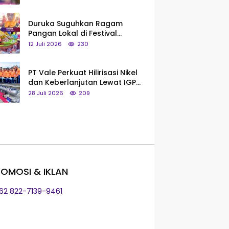
Saya Bukan Tipe Begitu, Belum
Pantas!
Duruka Suguhkan Ragam
Pangan Lokal di Festival
Liangkobhori, Dari Umbi Rebus
12 Juli 2026
230
hingga Tumpeng Beras Muna
PT Vale Perkuat Hilirisasi Nikel
dan Keberlanjutan Lewat IGP
Morowali
28 Juli 2026
209
OMOSI & IKLAN
+62 822-7139-9461