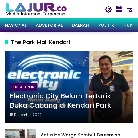
Langsung
ke
konten
NASIONAL
ADVETORIAL
DAERAH
POLITIK
HUKRI
The Park Mall Kendari
BERITA TERKINI
Electronic City Belum Tertarik
Buka Cabang di Kendari Park
15 Desember 2022
Antusias Warga Sambut Peresmian