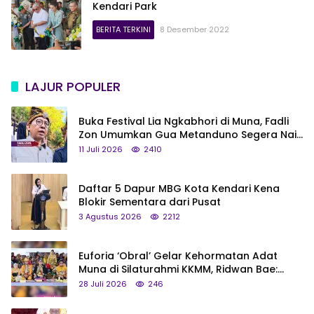
Kendari Park
BERITA TERKINI
8 Desember 2022
LAJUR POPULER
Buka Festival Lia Ngkabhori di Muna, Fadli
Zon Umumkan Gua Metanduno Segera Naik
Status Jadi Cagar Budaya Nasional
11 Juli 2026
2410
Daftar 5 Dapur MBG Kota Kendari Kena
Blokir Sementara dari Pusat
3 Agustus 2026
2212
Euforia ‘Obral’ Gelar Kehormatan Adat
Muna di Silaturahmi KKMM, Ridwan Bae:
Saya Bukan Tipe Begitu, Belum Pantas!
28 Juli 2026
246