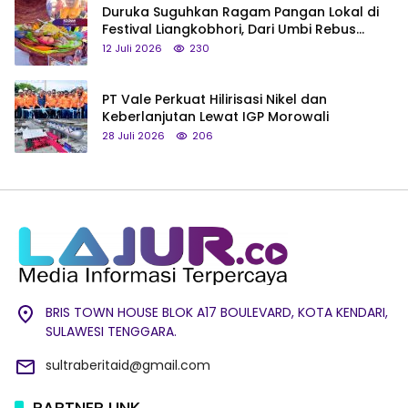
Duruka Suguhkan Ragam Pangan Lokal di
Festival Liangkobhori, Dari Umbi Rebus
hingga Tumpeng Beras Muna
12 Juli 2026
230
PT Vale Perkuat Hilirisasi Nikel dan
Keberlanjutan Lewat IGP Morowali
28 Juli 2026
206
BRIS TOWN HOUSE BLOK A17 BOULEVARD, KOTA KENDARI,
SULAWESI TENGGARA.
sultraberitaid@gmail.com
PARTNER LINK