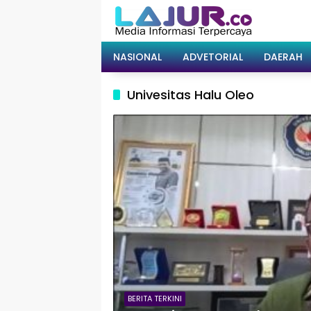
Langsung
ke
konten
NASIONAL
ADVETORIAL
DAERAH
Univesitas Halu Oleo
BERITA TERKINI