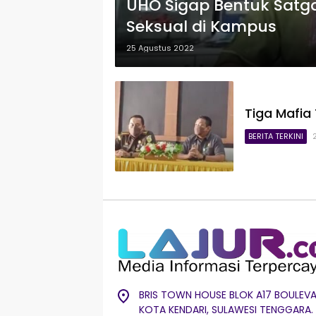
UHO Sigap Bentuk Satg
Seksual di Kampus
25 Agustus 2022
Tiga Mafia
BERITA TERKINI
BRIS TOWN HOUSE BLOK A17 BOULEVA
KOTA KENDARI, SULAWESI TENGGARA.