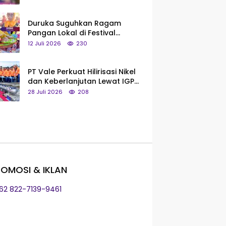
Saya Bukan Tipe Begitu, Belum
Pantas!
Duruka Suguhkan Ragam
Pangan Lokal di Festival
Liangkobhori, Dari Umbi Rebus
12 Juli 2026
230
hingga Tumpeng Beras Muna
PT Vale Perkuat Hilirisasi Nikel
dan Keberlanjutan Lewat IGP
Morowali
28 Juli 2026
208
OMOSI & IKLAN
+62 822-7139-9461