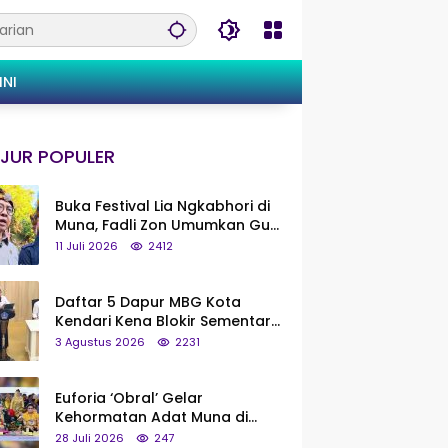
INI
JUR POPULER
Buka Festival Lia Ngkabhori di
Muna, Fadli Zon Umumkan Gua
Metanduno Segera Naik Status
11 Juli 2026
2412
Jadi Cagar Budaya Nasional
Daftar 5 Dapur MBG Kota
Kendari Kena Blokir Sementara
dari Pusat
3 Agustus 2026
2231
Euforia ‘Obral’ Gelar
Kehormatan Adat Muna di
Silaturahmi KKMM, Ridwan Bae:
28 Juli 2026
247