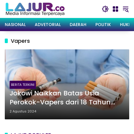
Langsung
ke
konten
NASIONAL
ADVETORIAL
DAERAH
POLITIK
HUKRI
Vapers
BERITA TERKINI
Jokowi Naikkan Batas Usia
Perokok-Vapers dari 18 Tahun
Menjadi 21 Tahun
2 Agustus 2024