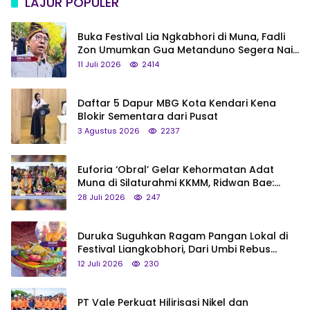
LAJUR POPULER
Buka Festival Lia Ngkabhori di Muna, Fadli
Zon Umumkan Gua Metanduno Segera Naik
Status Jadi Cagar Budaya Nasional
11 Juli 2026
2414
Daftar 5 Dapur MBG Kota Kendari Kena
Blokir Sementara dari Pusat
3 Agustus 2026
2237
Euforia ‘Obral’ Gelar Kehormatan Adat
Muna di Silaturahmi KKMM, Ridwan Bae:
Saya Bukan Tipe Begitu, Belum Pantas!
28 Juli 2026
247
Duruka Suguhkan Ragam Pangan Lokal di
Festival Liangkobhori, Dari Umbi Rebus
hingga Tumpeng Beras Muna
12 Juli 2026
230
PT Vale Perkuat Hilirisasi Nikel dan