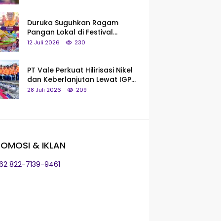
Saya Bukan Tipe Begitu, Belum
Pantas!
Duruka Suguhkan Ragam
Pangan Lokal di Festival
Liangkobhori, Dari Umbi Rebus
12 Juli 2026
230
hingga Tumpeng Beras Muna
PT Vale Perkuat Hilirisasi Nikel
dan Keberlanjutan Lewat IGP
Morowali
28 Juli 2026
209
OMOSI & IKLAN
+62 822-7139-9461