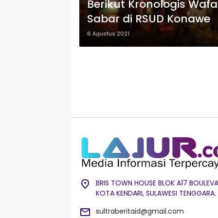
Berikut Kronologis Waf
Sabar di RSUD Konawe
6 Agustus 2021
BRIS TOWN HOUSE BLOK A17 BOULEVA
KOTA KENDARI, SULAWESI TENGGARA.
sultraberitaid@gmail.com