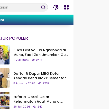
INI
JUR POPULER
Buka Festival Lia Ngkabhori di
Muna, Fadli Zon Umumkan Gua
Metanduno Segera Naik Status
11 Juli 2026
2412
Jadi Cagar Budaya Nasional
Daftar 5 Dapur MBG Kota
Kendari Kena Blokir Sementara
dari Pusat
3 Agustus 2026
2232
Euforia ‘Obral’ Gelar
Kehormatan Adat Muna di
Silaturahmi KKMM, Ridwan Bae:
28 Juli 2026
247