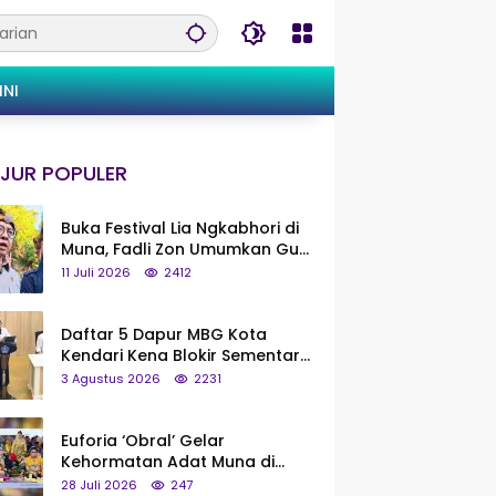
INI
JUR POPULER
Buka Festival Lia Ngkabhori di
Muna, Fadli Zon Umumkan Gua
Metanduno Segera Naik Status
11 Juli 2026
2412
Jadi Cagar Budaya Nasional
Daftar 5 Dapur MBG Kota
Kendari Kena Blokir Sementara
dari Pusat
3 Agustus 2026
2231
Euforia ‘Obral’ Gelar
Kehormatan Adat Muna di
Silaturahmi KKMM, Ridwan Bae:
28 Juli 2026
247