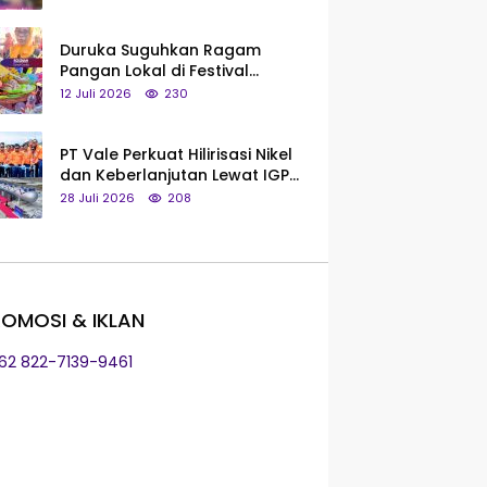
Saya Bukan Tipe Begitu, Belum
Pantas!
Duruka Suguhkan Ragam
Pangan Lokal di Festival
Liangkobhori, Dari Umbi Rebus
12 Juli 2026
230
hingga Tumpeng Beras Muna
PT Vale Perkuat Hilirisasi Nikel
dan Keberlanjutan Lewat IGP
Morowali
28 Juli 2026
208
OMOSI & IKLAN
+62 822-7139-9461