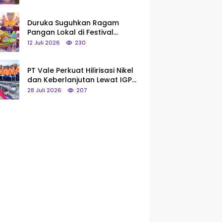
Saya Bukan Tipe Begitu, Belum
Pantas!
Duruka Suguhkan Ragam
Pangan Lokal di Festival
Liangkobhori, Dari Umbi Rebus
12 Juli 2026
230
hingga Tumpeng Beras Muna
PT Vale Perkuat Hilirisasi Nikel
dan Keberlanjutan Lewat IGP
Morowali
28 Juli 2026
207