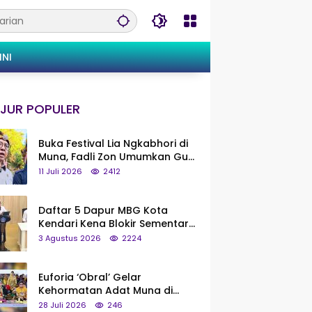
INI
JUR POPULER
Buka Festival Lia Ngkabhori di
Muna, Fadli Zon Umumkan Gua
Metanduno Segera Naik Status
11 Juli 2026
2412
Jadi Cagar Budaya Nasional
Daftar 5 Dapur MBG Kota
Kendari Kena Blokir Sementara
dari Pusat
3 Agustus 2026
2224
Euforia ‘Obral’ Gelar
Kehormatan Adat Muna di
Silaturahmi KKMM, Ridwan Bae:
28 Juli 2026
246