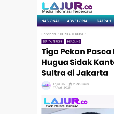
Langsung
ke
konten
NASIONAL
ADVETORIAL
DAERAH
Beranda
BERITA TERKINI
BERITA TERKINI
HEADLINE
Tiga Pekan Pasca 
Hugua Sidak Kan
Sultra di Jakarta
Lajur.co
2 Min Baca
17 April 2025