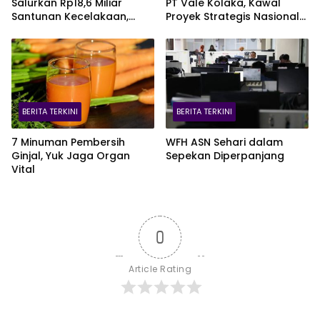
Salurkan Rp18,6 Miliar
PT Vale Kolaka, Kawal
Santunan Kecelakaan,
Proyek Strategis Nasional
Pelajar Jadi Korban
Blok Pomalaa
Terbanyak
BERITA TERKINI
BERITA TERKINI
7 Minuman Pembersih
WFH ASN Sehari dalam
Ginjal, Yuk Jaga Organ
Sepekan Diperpanjang
Vital
0
Article Rating