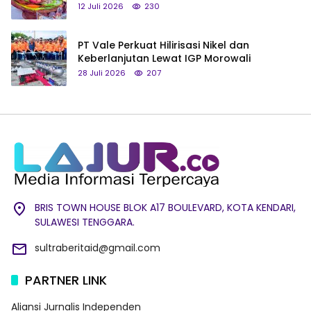
hingga Tumpeng Beras Muna
12 Juli 2026
230
PT Vale Perkuat Hilirisasi Nikel dan
Keberlanjutan Lewat IGP Morowali
28 Juli 2026
207
BRIS TOWN HOUSE BLOK A17 BOULEVARD, KOTA KENDARI,
SULAWESI TENGGARA.
sultraberitaid@gmail.com
PARTNER LINK
Aliansi Jurnalis Independen