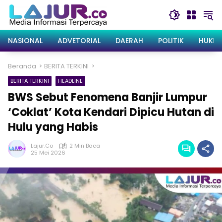
Langsung
ke
konten
NASIONAL
ADVETORIAL
DAERAH
POLITIK
HUKRI
Beranda
BERITA TERKINI
BERITA TERKINI
HEADLINE
BWS Sebut Fenomena Banjir Lumpur
‘Coklat’ Kota Kendari Dipicu Hutan di
Hulu yang Habis
Lajur.co
2 Min Baca
25 Mei 2026