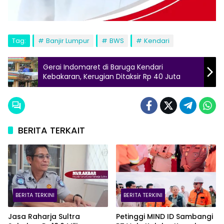
Tag:
Banjir Lumpur
BWS
Kendari
Gerai Indomaret di Baruga Kendari
Kebakaran, Kerugian Ditaksir Rp 40 Juta
BERITA TERKAIT
BERITA TERKINI
BERITA TERKINI
Jasa Raharja Sultra
Petinggi MIND ID Sambangi