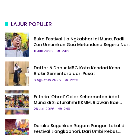
LAJUR POPULER
Buka Festival Lia Ngkabhori di Muna, Fadli
Zon Umumkan Gua Metanduno Segera Naik
Status Jadi Cagar Budaya Nasional
11 Juli 2026
2412
Daftar 5 Dapur MBG Kota Kendari Kena
Blokir Sementara dari Pusat
3 Agustus 2026
2225
Euforia ‘Obral’ Gelar Kehormatan Adat
Muna di Silaturahmi KKMM, Ridwan Bae:
Saya Bukan Tipe Begitu, Belum Pantas!
28 Juli 2026
246
Duruka Suguhkan Ragam Pangan Lokal di
Festival Liangkobhori, Dari Umbi Rebus