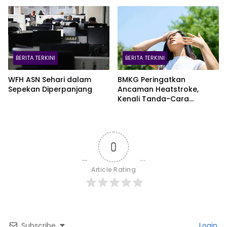
Blok Pomalaa
BERITA TERKINI
BERITA TERKINI
WFH ASN Sehari dalam
BMKG Peringatkan
Sepekan Diperpanjang
Ancaman Heatstroke,
Kenali Tanda-Cara
Penanganannya
0
Article Rating
Subscribe
Login