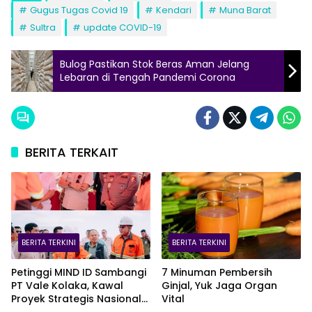
Gugus Tugas Covid 19
Kendari
Muna Barat
Sultra
update COVID-19
Bulog Pastikan Stok Beras Aman Jelang
Lebaran di Tengah Pandemi Corona
BERITA TERKAIT
BERITA TERKINI
BERITA TERKINI
Petinggi MIND ID Sambangi
7 Minuman Pembersih
PT Vale Kolaka, Kawal
Ginjal, Yuk Jaga Organ
Proyek Strategis Nasional
Vital