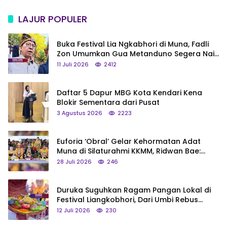
LAJUR POPULER
Buka Festival Lia Ngkabhori di Muna, Fadli
Zon Umumkan Gua Metanduno Segera Naik
Status Jadi Cagar Budaya Nasional
11 Juli 2026
2412
Daftar 5 Dapur MBG Kota Kendari Kena
Blokir Sementara dari Pusat
3 Agustus 2026
2223
Euforia ‘Obral’ Gelar Kehormatan Adat
Muna di Silaturahmi KKMM, Ridwan Bae:
Saya Bukan Tipe Begitu, Belum Pantas!
28 Juli 2026
246
Duruka Suguhkan Ragam Pangan Lokal di
Festival Liangkobhori, Dari Umbi Rebus
hingga Tumpeng Beras Muna
12 Juli 2026
230