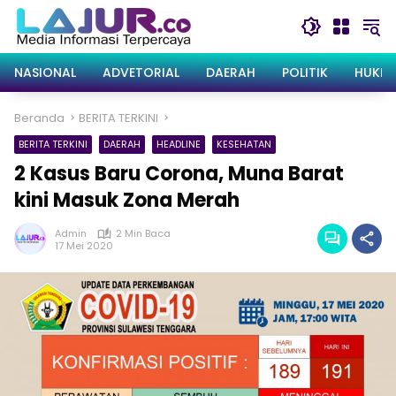
Langsung
ke
konten
NASIONAL
ADVETORIAL
DAERAH
POLITIK
HUKRI
Beranda
BERITA TERKINI
BERITA TERKINI
DAERAH
HEADLINE
KESEHATAN
2 Kasus Baru Corona, Muna Barat
kini Masuk Zona Merah
Admin
2 Min Baca
17 Mei 2020