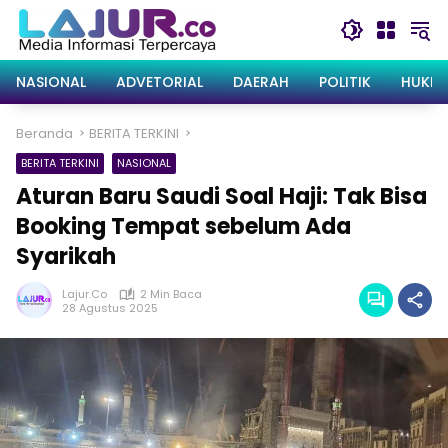
Langsung
ke
konten
NASIONAL
ADVETORIAL
DAERAH
POLITIK
HUKRI
Beranda
BERITA TERKINI
BERITA TERKINI
NASIONAL
Aturan Baru Saudi Soal Haji: Tak Bisa
Booking Tempat sebelum Ada
Syarikah
Lajur.co
2 Min Baca
28 Agustus 2025