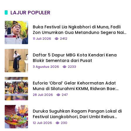
LAJUR POPULER
Buka Festival Lia Ngkabhori di Muna, Fadli
Zon Umumkan Gua Metanduno Segera Naik
Status Jadi Cagar Budaya Nasional
11 Juli 2026
2412
Daftar 5 Dapur MBG Kota Kendari Kena
Blokir Sementara dari Pusat
3 Agustus 2026
2233
Euforia ‘Obral’ Gelar Kehormatan Adat
Muna di Silaturahmi KKMM, Ridwan Bae:
Saya Bukan Tipe Begitu, Belum Pantas!
28 Juli 2026
247
Duruka Suguhkan Ragam Pangan Lokal di
Festival Liangkobhori, Dari Umbi Rebus
hingga Tumpeng Beras Muna
12 Juli 2026
230