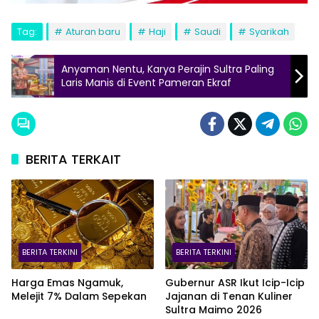
Tag:
Aturan baru
Haji
Saudi
Syarikah
Anyaman Nentu, Karya Perajin Sultra Paling
Laris Manis di Event Pameran Ekraf
BERITA TERKAIT
BERITA TERKINI
BERITA TERKINI
Harga Emas Ngamuk,
Gubernur ASR Ikut Icip-Icip
Melejit 7% Dalam Sepekan
Jajanan di Tenan Kuliner
Sultra Maimo 2026