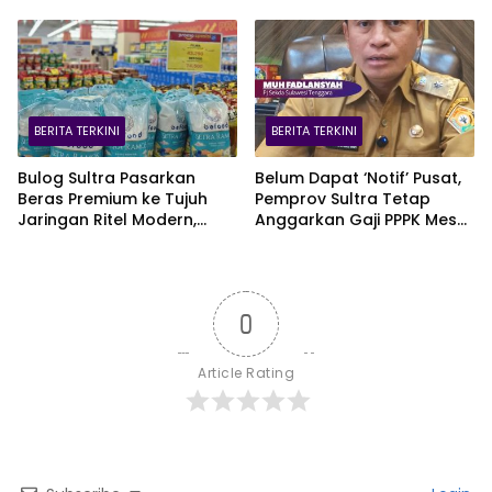
BERITA TERKINI
BERITA TERKINI
Bulog Sultra Pasarkan
Belum Dapat ‘Notif’ Pusat,
Beras Premium ke Tujuh
Pemprov Sultra Tetap
Jaringan Ritel Modern,
Anggarkan Gaji PPPK Meski
Merek Anoa Sultra Paling
Fiskal Megap-Megap
Diminati
0
Article Rating