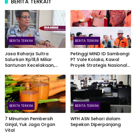
BERITA TERKAIT
BERITA TERKINI
BERITA TERKINI
Jasa Raharja Sultra
Petinggi MIND ID Sambangi
Salurkan Rp18,6 Miliar
PT Vale Kolaka, Kawal
Santunan Kecelakaan,
Proyek Strategis Nasional
Pelajar Jadi Korban
Blok Pomalaa
Terbanyak
BERITA TERKINI
BERITA TERKINI
7 Minuman Pembersih
WFH ASN Sehari dalam
Ginjal, Yuk Jaga Organ
Sepekan Diperpanjang
Vital