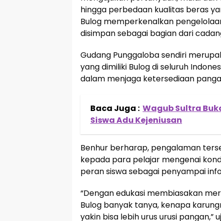
hingga perbedaan kualitas beras yan
Bulog memperkenalkan pengelolaan 
disimpan sebagai bagian dari cada
Gudang Punggaloba sendiri merupaka
yang dimiliki Bulog di seluruh Indo
dalam menjaga ketersediaan pangan,
Baca Juga :
Wagub Sultra Buka
Siswa Adu Kejeniusan
Benhur berharap, pengalaman ter
kepada para pelajar mengenai kondi
peran siswa sebagai penyampai info
“Dengan edukasi membiasakan merek
Bulog banyak tanya, kenapa karung
yakin bisa lebih urus urusi pangan,” u