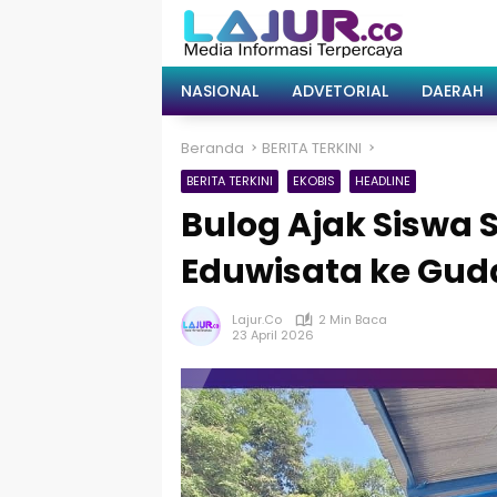
Langsung
ke
konten
NASIONAL
ADVETORIAL
DAERAH
Beranda
BERITA TERKINI
BERITA TERKINI
EKOBIS
HEADLINE
Bulog Ajak Siswa 
Eduwisata ke Gud
Lajur.co
2 Min Baca
23 April 2026