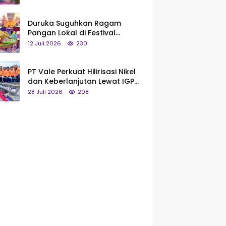
Saya Bukan Tipe Begitu, Belum
Pantas!
Duruka Suguhkan Ragam
Pangan Lokal di Festival
Liangkobhori, Dari Umbi Rebus
12 Juli 2026
230
hingga Tumpeng Beras Muna
PT Vale Perkuat Hilirisasi Nikel
dan Keberlanjutan Lewat IGP
Morowali
28 Juli 2026
208