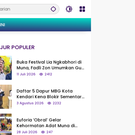
INI
JUR POPULER
Buka Festival Lia Ngkabhori di
Muna, Fadli Zon Umumkan Gua
Metanduno Segera Naik Status
11 Juli 2026
2412
Jadi Cagar Budaya Nasional
Daftar 5 Dapur MBG Kota
Kendari Kena Blokir Sementara
dari Pusat
3 Agustus 2026
2232
Euforia ‘Obral’ Gelar
Kehormatan Adat Muna di
Silaturahmi KKMM, Ridwan Bae:
28 Juli 2026
247